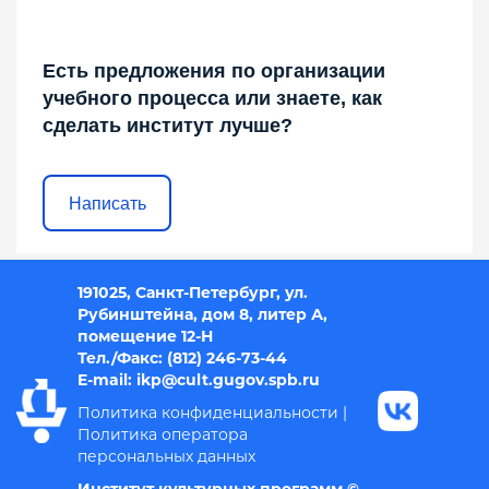
Есть предложения по организации
учебного процесса или знаете, как
сделать институт лучше?
Написать
191025, Санкт-Петербург, ул.
Рубинштейна, дом 8, литер А,
помещение 12-Н
Тел./Факс: (812) 246-73-44
E-mail: i
kp@cult.gugov.spb.r
u
Политика конфиденциальности
|
Политика оператора
персональных данных